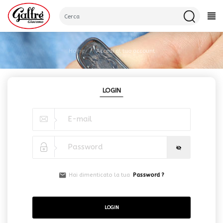
CATEGORIE
Home
Accedi al tuo account
LOGIN
Hai dimenticato la tua
Password
?
LOGIN